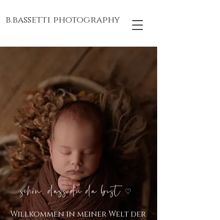
b.bassetti photography
schön, dass du da bist ♡
Willkommen in meiner Welt der